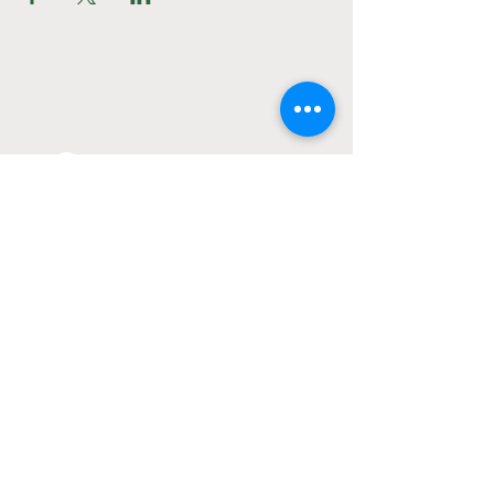
Connect
info@lifebar.be
Visit
Our physical location is now
permanently closed
Our kitchen closes one hour
before closing time!
Parijsstraat 48
3000 Leuven