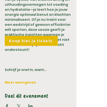
uithoudingsvermogen tot voeding 
en hydratatie—je leert hoe je jouw 
energie optimaal benut en klachten 
minimaliseert. Of je nu traint voor 
een wedstrijd of gewoon efficiënter 
wilt sporten, deze sessie geeft je 
praktische inzichten waarmee je 
direct aan de slag kunt. Mis het niet 
Koop hier je tickets
en ontdek hoe je je lichaam écht 
ondersteunt!
Schrijf je snel in, want…
Meer weergeven
Deel dit evenement